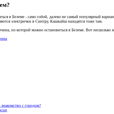
лем?
ться в Белеме - само собой, далеко не самый популярный вариа
ляются электрички в Синтру, Кашкайш находятся тоже там.
ричина, по которой можно остановиться в Белеме. Вот несколько
йоны
ь знакомство с городом?
рсии