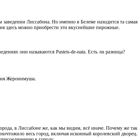
 заведении Лиссабона. Но именно в Белеме находится та самая
одня здесь можно приобрести эти вкуснейшие пирожные.
едениях они называются Pasteis-de-nata. Есть ли разница?
ания Жеронимуша.
рода, в Лиссабоне же, как мы видим, всё иначе. Почему же так
 уничтожило весь город, включая исконный королевский дворец.
присоединению к городу.