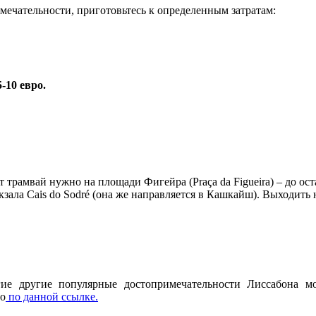
имечательности, приготовьтесь к определенным затратам:
5-10 евро.
т трамвай нужно на площади Фигейра (Praça da Figueira) – до ос
окзала Cais do Sodré (она же направляется в Кашкайш). Выходить 
 другие популярные достопримечательности Лиссабона мо
но
по данной ссылке.