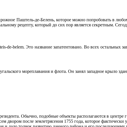
ирожное Паштель-де-Белень, которое можно попробовать в любом
нальному рецепту, который до сих пор является секретным. Сег
s-de-belem. Это название запатентовано. Во всех остальных зав
тугальского мореплавания и флота. Он занял западное крыло зд
езидента. Обычно, подобные объекты располагаются в центре го
сем двором после землетрясения 1755 года, которое фактически
ие и дало толчок развитию данного района и его последующему 