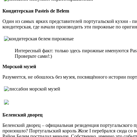
Кондитерская Pasteis de Belem
Один из самых ярких представителей португальской кухни - п
кондитерская, где начали производить эти пирожные по ориги
Интересный факт: только здесь пирожные именуются Pastei
Проверьте сами!:)
Морской музей
Разумеется, не обошлось без музея, посвящённого истории пор
Беленский дворец
Беленский дворец – официальная резиденция португальского пр
произошло? Португальский король Жозе I перебрался сюда со в
Район Белем пострадал меньше. Собственно, именно это событ