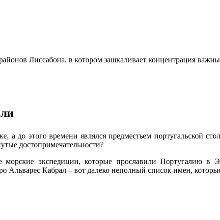
х районов Лиссабона, в котором зашкаливает концентрация важн
ели
ке, а до этого времени являлся предместьем португальской стол
нутые достопримечательности?
е морские экспедиции, которые прославили Португалию в 
о Альварес Кабрал – вот далеко неполный список имен, которы