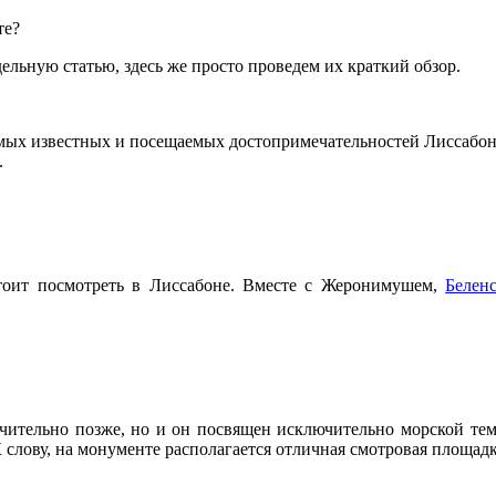
те?
льную статью, здесь же просто проведем их краткий обзор.
мых известных и посещаемых достопримечательностей Лиссабона,
.
стоит посмотреть в Лиссабоне. Вместе с Жеронимушем,
Белен
ачительно позже, но и он посвящен исключительно морской те
 слову, на монументе располагается отличная смотровая площадк