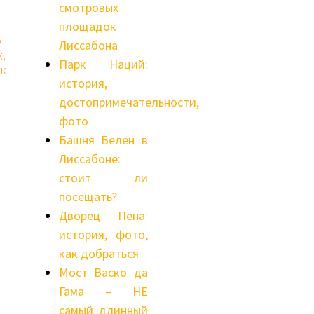
смотровых
площадок
т
Лиссабона
,
Парк Наций:
к
история,
достопримечательности,
фото
Башня Белен в
Лиссабоне:
стоит ли
посещать?
Дворец Пена:
история, фото,
как добраться
Мост Васко да
Гама – НЕ
самый длинный