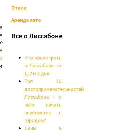
Отели
Аренда авто
в
я
Все о Лиссабоне
е
м
Что посмотреть
а
в Лиссабоне за
м
1, 2 и 3 дня
Топ 10
достопримечательностей
Лиссабона - с
чего начать
знакомство с
городом?
Цены в