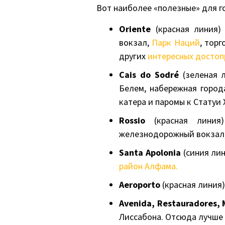
Вот наиболее «полезные» для г
Oriente
(красная линия)
вокзал,
Парк Наций
, тор
других
интересных достоп
Cais do Sodré
(зеленая л
Белем, набережная город
катера и паромы к Статуи 
Rossio
(красная линия)
железнодорожный вокзал,
Santa Apolonia
(синия ли
район Алфама.
Aeroporto
(красная линия)
Avenida, Restauradores, 
Лиссабона. Отсюда лучше в