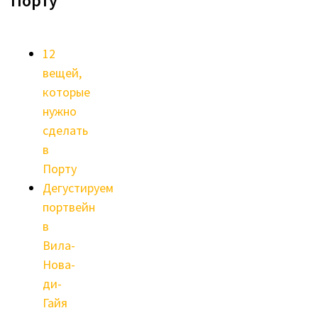
Порту
12
вещей,
которые
нужно
сделать
в
Порту
Дегустируем
портвейн
в
Вила-
Нова-
ди-
Гайя