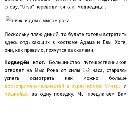
слову, "Ursa" переводится как "медведица".
Поскольку пляж дикий, то будьте готовы встретить
здесь отдыхающих в костюме Адама и Евы. Хотя,
они, как правило, прячутся за скалами.
Подведём итог.
Большинство путешественников
отводят на Мыс Рока от силы 1-2 часа, стараясь
успеть осмотреть как можно больше
достопримечательностей в окрестностях Синтры
и
Кашкайша
за одну поездку. Мы предлагаем Вам
другой вариант: посвятить Мысу Рока и пляжу Урса
отдельный день, дабы спокойно и без спешки
насладиться океаном и окружающей его природой.
Ведь, согласитесь, ради этого мы и путешествуем!