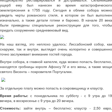
неоднократно реставрировался и достраивался. Сильнейший
ущерб ему был нанесен во время катастрофического
землетрясения в 1755 году. Сегодня в облике собора можно
увидеть черты романского стиля, в котором он был выполнен
изначально, а также детали готики и барокко. В начале 20 века
были приведены специальные реконструкции для того, чтобы
придать сооружению средневековый вид.
На наш взгляд, это неплохо удалось: Лиссабонский собор, как
снаружи, так и внутри, выглядит очень колоритно и совершенно
точно заслуживает внимание гостей города.
Внутри собора, в главной капелле, куда можно попасть бесплатно,
находятся гробницы короля Афонсу IV и его жены, а также мощи
святого Висента – покровителя Португалии.
За отдельную плату можно попасть в сокровищницу и клаустр.
Время работы:
с понедельника по субботу - с 9 утра до 1
вечера, в воскресенье с 9 утра до 20 вечера.
Стоимость:
зайти внутрь – бесплатно; клаустр - 2,50 евро,