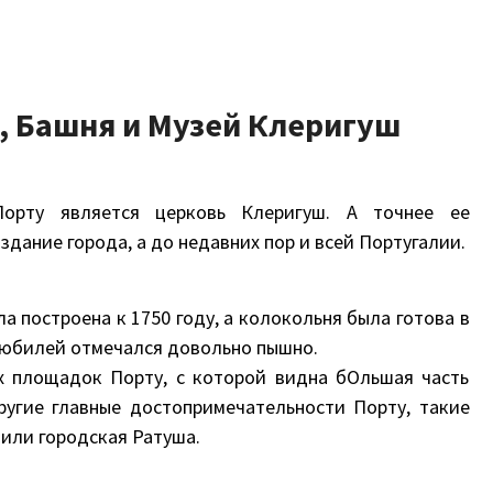
ь, Башня и Музей Клеригуш
орту является церковь Клеригуш. А точнее ее
здание города, а до недавних пор и всей Португалии.
 построена к 1750 году, а колокольня была готова в
й юбилей отмечался довольно пышно.
х площадок Порту, с которой видна бОльшая часть
другие главные достопримечательности Порту, такие
 или городская Ратуша.