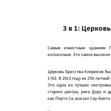
3 в 1: Церков
Самым известным зданием П
колокольня. Это самое высокое 
Церковь Братства Клириков была
1763. В 2013 году ее 250-летни
Это одна из лучших смотровы
старого центра, река Дору и 
как Порто Се, вокзал Сау-Бенто